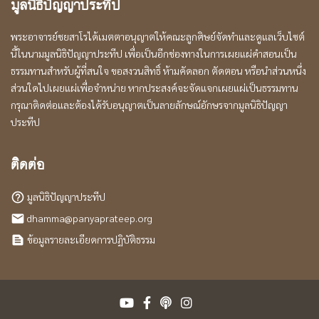
มูลนิธิปัญญาประทีป
พระอาจารย์ชยสาโรได้เมตตาอนุญาตให้คณะลูกศิษย์จัดทำและดูแลเว็บไซต์
นี้ในนามมูลนิธิปัญญาประทีป เพื่อเป็นอีกช่องทางในการเผยแผ่คำสอนเป็น
ธรรมทานสำหรับผู้ที่สนใจ ขอสงวนสิทธิ์ ห้ามคัดลอก ตัดตอน หรือนำส่วนหนึ่ง
ส่วนใดไปเผยแผ่เพื่อจำหน่าย หากประสงค์จะจัดแจกเผยแผ่เป็นธรรมทาน
กรุณาติดต่อและต้องได้รับอนุญาตเป็นลายลักษณ์อักษรจากมูลนิธิปัญญา
ประทีป
ติดต่อ
มูลนิธิปัญญาประทีป
help_outline
dhamma@panyaprateep.org
local_post_office
ข้อมูลรายละเอียดการปฏิบัติธรรม
text_snippet