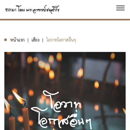
dehaze
หน้าแรก
เสียง
โอวาทโอกาสอื่นๆ