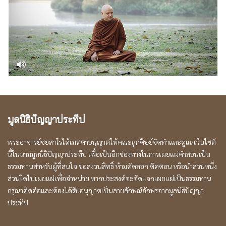
มูลนิธิปัญญาประทีป
พระอาจารย์ชยสาโรได้เมตตาอนุญาตให้คณะลูกศิษย์จัดทำและดูแลเว็บไซต์
นี้ในนามมูลนิธิปัญญาประทีป เพื่อเป็นอีกช่องทางในการเผยแผ่คำสอนเป็น
ธรรมทานสำหรับผู้ที่สนใจ ขอสงวนสิทธิ์ ห้ามคัดลอก ตัดตอน หรือนำส่วนหนึ่ง
ส่วนใดไปเผยแผ่เพื่อจำหน่าย หากประสงค์จะจัดแจกเผยแผ่เป็นธรรมทาน
กรุณาติดต่อและต้องได้รับอนุญาตเป็นลายลักษณ์อักษรจากมูลนิธิปัญญา
ประทีป