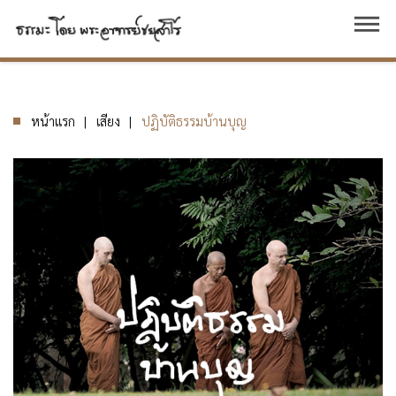
dehaze
หน้าแรก
เสียง
ปฏิบัติธรรมบ้านบุญ