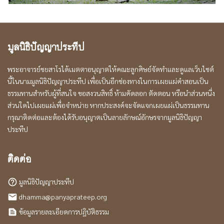
มูลนิธิปัญญาประทีป
พระอาจารย์ชยสาโรได้เมตตาอนุญาตให้คณะลูกศิษย์จัดทำและดูแลเว็บไซต์
นี้ในนามมูลนิธิปัญญาประทีป เพื่อเป็นอีกช่องทางในการเผยแผ่คำสอนเป็น
ธรรมทานสำหรับผู้ที่สนใจ ขอสงวนสิทธิ์ ห้ามคัดลอก ตัดตอน หรือนำส่วนหนึ่ง
ส่วนใดไปเผยแผ่เพื่อจำหน่าย หากประสงค์จะจัดแจกเผยแผ่เป็นธรรมทาน
กรุณาติดต่อและต้องได้รับอนุญาตเป็นลายลักษณ์อักษรจากมูลนิธิปัญญา
ประทีป
ติดต่อ
มูลนิธิปัญญาประทีป
help_outline
dhamma@panyaprateep.org
local_post_office
ข้อมูลรายละเอียดการปฏิบัติธรรม
text_snippet