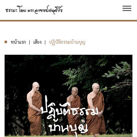
dehaze
หน้าแรก
เสียง
ปฏิบัติธรรมบ้านบุญ