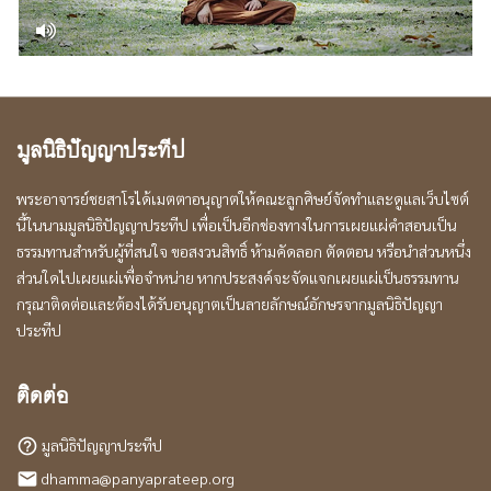
มูลนิธิปัญญาประทีป
พระอาจารย์ชยสาโรได้เมตตาอนุญาตให้คณะลูกศิษย์จัดทำและดูแลเว็บไซต์
นี้ในนามมูลนิธิปัญญาประทีป เพื่อเป็นอีกช่องทางในการเผยแผ่คำสอนเป็น
ธรรมทานสำหรับผู้ที่สนใจ ขอสงวนสิทธิ์ ห้ามคัดลอก ตัดตอน หรือนำส่วนหนึ่ง
ส่วนใดไปเผยแผ่เพื่อจำหน่าย หากประสงค์จะจัดแจกเผยแผ่เป็นธรรมทาน
กรุณาติดต่อและต้องได้รับอนุญาตเป็นลายลักษณ์อักษรจากมูลนิธิปัญญา
ประทีป
ติดต่อ
มูลนิธิปัญญาประทีป
help_outline
dhamma@panyaprateep.org
local_post_office