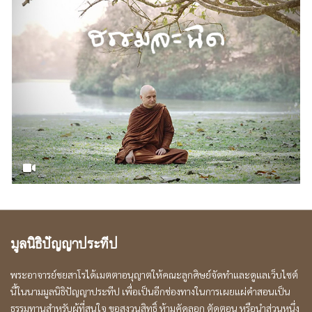
มูลนิธิปัญญาประทีป
พระอาจารย์ชยสาโรได้เมตตาอนุญาตให้คณะลูกศิษย์จัดทำและดูแลเว็บไซต์
นี้ในนามมูลนิธิปัญญาประทีป เพื่อเป็นอีกช่องทางในการเผยแผ่คำสอนเป็น
ธรรมทานสำหรับผู้ที่สนใจ ขอสงวนสิทธิ์ ห้ามคัดลอก ตัดตอน หรือนำส่วนหนึ่ง