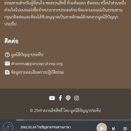
ธรรมทานสำหรับผู้ที่สนใจ ขอสงวนสิทธิ์ ห้ามคัดลอก ตัดตอน หรือนำส่วนหนึ่ง
ส่วนใดไปเผยแผ่เพื่อจำหน่าย หากประสงค์จะจัดแจกเผยแผ่เป็นธรรมทาน
กรุณาติดต่อและต้องได้รับอนุญาตเป็นลายลักษณ์อักษรจากมูลนิธิปัญญา
ประทีป
ติดต่อ
มูลนิธิปัญญาประทีป
help_outline
dhamma@panyaprateep.org
local_post_office
ข้อมูลรายละเอียดการปฏิบัติธรรม
text_snippet
© 2569 สงวนลิขสิทธิ์ โดย มูลนิธิปัญญาประทีป
Audio
2562.01.04 ไขปัญหาธรรมสามภาษา