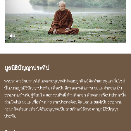
มูลนิธิปัญญาประทีป
พระอาจารย์ชยสาโรได้เมตตาอนุญาตให้คณะลูกศิษย์จัดทำและดูแลเว็บไซต์
นี้ในนามมูลนิธิปัญญาประทีป เพื่อเป็นอีกช่องทางในการเผยแผ่คำสอนเป็น
ธรรมทานสำหรับผู้ที่สนใจ ขอสงวนสิทธิ์ ห้ามคัดลอก ตัดตอน หรือนำส่วนหนึ่ง
ส่วนใดไปเผยแผ่เพื่อจำหน่าย หากประสงค์จะจัดแจกเผยแผ่เป็นธรรมทาน
กรุณาติดต่อและต้องได้รับอนุญาตเป็นลายลักษณ์อักษรจากมูลนิธิปัญญา
ประทีป