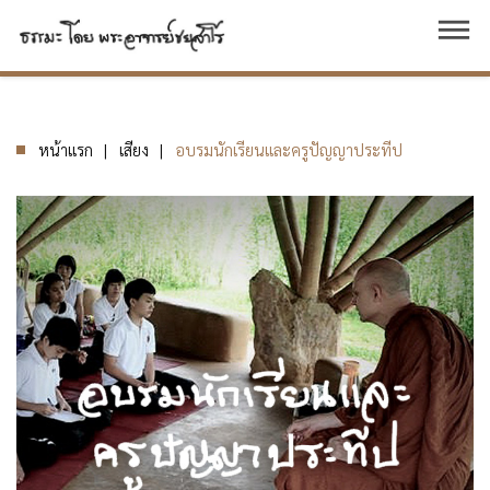
dehaze
หน้าแรก
เสียง
อบรมนักเรียนและครูปัญญาประทีป