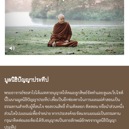
มูลนิธิปัญญาประทีป
พระอาจารย์ชยสาโรได้เมตตาอนุญาตให้คณะลูกศิษย์จัดทำและดูแลเว็บไซต์
นี้ในนามมูลนิธิปัญญาประทีป เพื่อเป็นอีกช่องทางในการเผยแผ่คำสอนเป็น
ธรรมทานสำหรับผู้ที่สนใจ ขอสงวนสิทธิ์ ห้ามคัดลอก ตัดตอน หรือนำส่วนหนึ่ง
ส่วนใดไปเผยแผ่เพื่อจำหน่าย หากประสงค์จะจัดแจกเผยแผ่เป็นธรรมทาน
กรุณาติดต่อและต้องได้รับอนุญาตเป็นลายลักษณ์อักษรจากมูลนิธิปัญญา
ประทีป