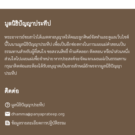
มูลนิธิปัญญาประทีป
พระอาจารย์ชยสาโรได้เมตตาอนุญาตให้คณะลูกศิษย์จัดทำและดูแลเว็บไซต์
นี้ในนามมูลนิธิปัญญาประทีป เพื่อเป็นอีกช่องทางในการเผยแผ่คำสอนเป็น
ธรรมทานสำหรับผู้ที่สนใจ ขอสงวนสิทธิ์ ห้ามคัดลอก ตัดตอน หรือนำส่วนหนึ่ง
ส่วนใดไปเผยแผ่เพื่อจำหน่าย หากประสงค์จะจัดแจกเผยแผ่เป็นธรรมทาน
กรุณาติดต่อและต้องได้รับอนุญาตเป็นลายลักษณ์อักษรจากมูลนิธิปัญญา
ประทีป
ติดต่อ
มูลนิธิปัญญาประทีป
help_outline
dhamma@panyaprateep.org
local_post_office
ข้อมูลรายละเอียดการปฏิบัติธรรม
text_snippet