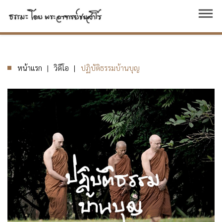
dehaze
หน้าแรก
วิดีโอ
ปฏิบัติธรรมบ้านบุญ