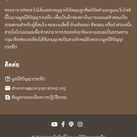
พระอาจารย์ชยสาโรได้เมตตาอนุญาตให้คณะลูกศิษย์จัดทำและดูแลเว็บไซต์
นี้ในนามมูลนิธิปัญญาประทีป เพื่อเป็นอีกช่องทางในการเผยแผ่คำสอนเป็น
ธรรมทานสำหรับผู้ที่สนใจ ขอสงวนสิทธิ์ ห้ามคัดลอก ตัดตอน หรือนำส่วนหนึ่ง
ส่วนใดไปเผยแผ่เพื่อจำหน่าย หากประสงค์จะจัดแจกเผยแผ่เป็นธรรมทาน
กรุณาติดต่อและต้องได้รับอนุญาตเป็นลายลักษณ์อักษรจากมูลนิธิปัญญา
ประทีป
ติดต่อ
มูลนิธิปัญญาประทีป
help_outline
dhamma@panyaprateep.org
local_post_office
ข้อมูลรายละเอียดการปฏิบัติธรรม
text_snippet