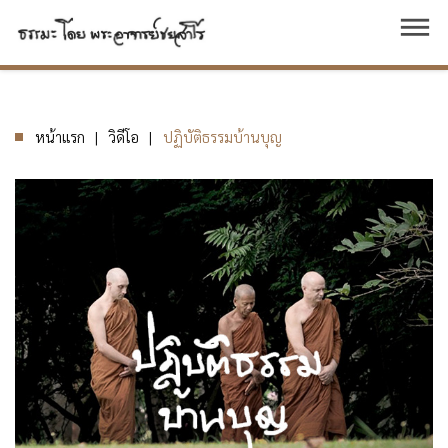
dehaze
หน้าแรก
วิดีโอ
ปฏิบัติธรรมบ้านบุญ