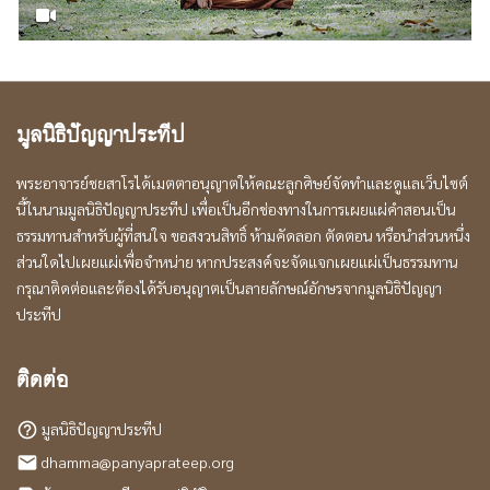
มูลนิธิปัญญาประทีป
พระอาจารย์ชยสาโรได้เมตตาอนุญาตให้คณะลูกศิษย์จัดทำและดูแลเว็บไซต์
นี้ในนามมูลนิธิปัญญาประทีป เพื่อเป็นอีกช่องทางในการเผยแผ่คำสอนเป็น
ธรรมทานสำหรับผู้ที่สนใจ ขอสงวนสิทธิ์ ห้ามคัดลอก ตัดตอน หรือนำส่วนหนึ่ง
ส่วนใดไปเผยแผ่เพื่อจำหน่าย หากประสงค์จะจัดแจกเผยแผ่เป็นธรรมทาน
กรุณาติดต่อและต้องได้รับอนุญาตเป็นลายลักษณ์อักษรจากมูลนิธิปัญญา
ประทีป
ติดต่อ
มูลนิธิปัญญาประทีป
help_outline
dhamma@panyaprateep.org
local_post_office