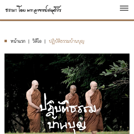
dehaze
หน้าแรก
วิดีโอ
ปฏิบัติธรรมบ้านบุญ